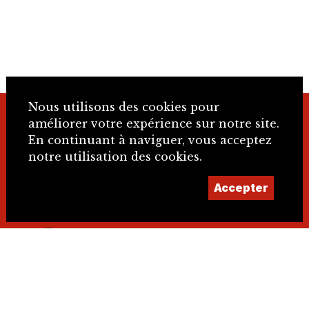
Nous utilisons des cookies pour
améliorer votre expérience sur notre site.
+41 32 466 92 57
En continuant à naviguer, vous acceptez
notre utilisation des cookies.
info@sje.ch
Accepter
Devenir membre
Compte
IBAN : CH61 8080 8002 1406 9336 4 SWIFT :
RAIFCH22