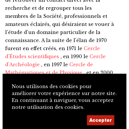
recherche et de regrouper tous les
membres de la Société, professionnels et
amateurs éclairés, qui désiraient se vouer à
l'étude d'un domaine particulier de la
connaissance. A la suite de l'élan de 1970
furent en effet créés, en 1971 le
Cercle
d'Études scientifiques
, en 1990 le
Cercle
d'Archéologie
, en 1997 le
Cercle de
Mathématiques et de Physique
, et en 2000
le
Cercle de Patois
. L’année 2005, enfin, vit
Nous utilisons des cookies pour
émerger le
Cercle littéraire
.
améliorer votre expérience sur notre site.
En continuant à naviguer, vous acceptez
Les six Cercles d'Études réunissent donc
notre utilisation des cookies.
des professionnels et des amateurs éclairés
issus de domaines spécifiques et visent, au
Accepter
moyen de conférences, de colloques, de