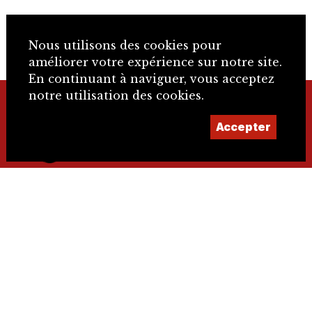
Nous utilisons des cookies pour
améliorer votre expérience sur notre site.
En continuant à naviguer, vous acceptez
notre utilisation des cookies.
+41 32 466 92 57
Accepter
info@sje.ch
Devenir membre
Compte
IBAN : CH61 8080 8002 1406 9336 4 SWIFT :
RAIFCH22