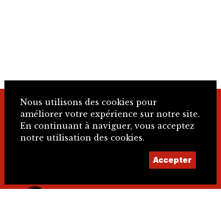
Nous utilisons des cookies pour
+41 32 466 92 57
améliorer votre expérience sur notre site.
En continuant à naviguer, vous acceptez
notre utilisation des cookies.
info@sje.ch
Accepter
Devenir membre
Compte