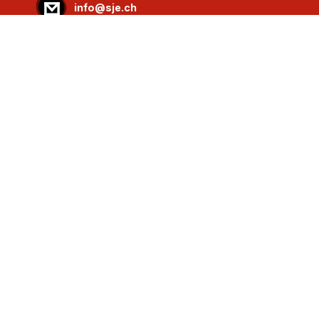
info@sje.ch
Devenir membre
Compte
IBAN : CH61 8080 8002 1406 9336 4 SWIFT :
RAIFCH22