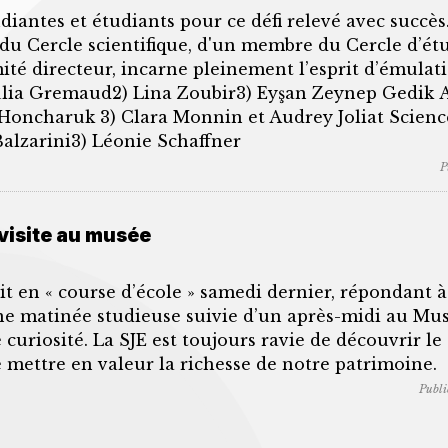
iantes et étudiants pour ce défi relevé avec succès.
 Cercle scientifique, d'un membre du Cercle d’étu
té directeur, incarne pleinement l’esprit d’émulati
 Julia Gremaud2) Lina Zoubir3) Eyşan Zeynep Gedik Art
Honcharuk 3) Clara Monnin et Audrey Joliat Scienc
Balzarini3) Léonie Schaffner
P
visite au musée
it en « course d’école » samedi dernier, répondant à 
ne matinée studieuse suivie d’un après-midi au Mus
 curiosité. La SJE est toujours ravie de découvrir le 
e mettre en valeur la richesse de notre patrimoine.
Publi