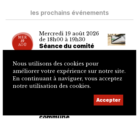
les prochains événements
Mercredi 19 août 2026
MER
de 18h00 à 19h30
19
Séance du comité
AOÛ
directeur
Réservé aux membres SJE –
Nous utilisons des cookies pour
SJE – Delémont
améliorer votre expérience sur notre site.
En continuant à naviguer, vous acceptez
notre utilisation des cookies.
Samedi 22 août 2026 de
SAM
10h00 à 12h00
22
Accepter
Street Art sur les
AOÛ
façades de la Mère
commune
Visite guidée (lieu) – Section
Bienne – Le Locle