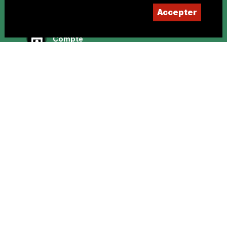
Devenir membre
Accepter
Compte
IBAN : CH61 8080 8002 1406 9336 4 SWIFT :
RAIFCH22
La SJE est soutenue par
Facebook
Instagram