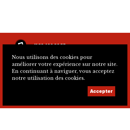
+41 32 466 92 57
Nous utilisons des cookies pour
info@sje.ch
améliorer votre expérience sur notre site.
En continuant à naviguer, vous acceptez
notre utilisation des cookies.
Devenir membre
Accepter
Compte
IBAN : CH61 8080 8002 1406 9336 4 SWIFT :
RAIFCH22