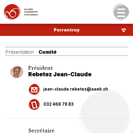
Porrentruy
Présentation
Comité
Président
Rebetez Jean-Claude
jean-claude.rebetez@aaeb.ch
032 466 78 83
Secrétaire